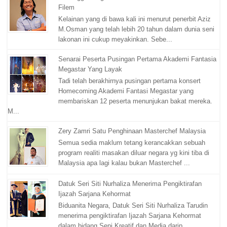
Filem
Kelainan yang di bawa kali ini menurut penerbit Aziz
M.Osman yang telah lebih 20 tahun dalam dunia seni
lakonan ini cukup meyakinkan. Sebe...
Senarai Peserta Pusingan Pertama Akademi Fantasia
Megastar Yang Layak
Tadi telah berakhirnya pusingan pertama konsert
Homecoming Akademi Fantasi Megastar yang
membariskan 12 peserta menunjukan bakat mereka.
M...
Zery Zamri Satu Penghinaan Masterchef Malaysia
Semua sedia maklum tetang kerancakkan sebuah
program realiti masakan diluar negara yg kini tiba di
Malaysia apa lagi kalau bukan Masterchef ...
Datuk Seri Siti Nurhaliza Menerima Pengiktirafan
Ijazah Sarjana Kehormat
Biduanita Negara, Datuk Seri Siti Nurhaliza Tarudin
menerima pengiktirafan Ijazah Sarjana Kehormat
dalam bidang Seni Kreatif dan Media darip...