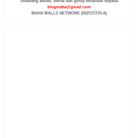
Sebarang aduan, berita dan gosip emailkan kepada
blogmaha@gmail.com
MAHA MALLS NETWORK (002537235-A)