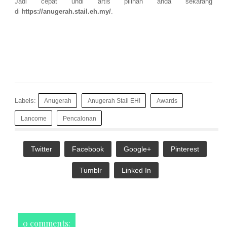
Jadi cepat undi artis pilihan anda sekarang
di h
ttps://anugerah.stail.eh.my/
.
Labels:
Anugerah
Anugerah Stail EH!
Awards
Lancome
Pencalonan
Twitter
Facebook
Google+
Pinterest
Tumblr
Linked In
0 comments: