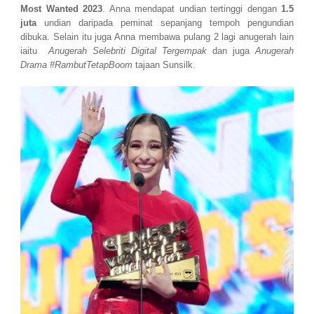
Most Wanted 2023
. Anna mendapat undian tertinggi dengan
1.5
juta
undian daripada peminat sepanjang tempoh pengundian
dibuka. Selain itu juga Anna membawa pulang 2 lagi anugerah lain
iaitu
Anugerah Selebriti Digital Tergempak
dan juga
Anugerah
Drama #RambutTetapBoom
tajaan Sunsilk.