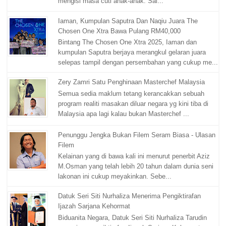
mengisi masa cuti anak-anak. Sal...
Iaman, Kumpulan Saputra Dan Naqiu Juara The
Chosen One Xtra Bawa Pulang RM40,000
Bintang The Chosen One Xtra 2025, Iaman dan
kumpulan Saputra berjaya merangkul gelaran juara
selepas tampil dengan persembahan yang cukup me...
Zery Zamri Satu Penghinaan Masterchef Malaysia
Semua sedia maklum tetang kerancakkan sebuah
program realiti masakan diluar negara yg kini tiba di
Malaysia apa lagi kalau bukan Masterchef ...
Penunggu Jengka Bukan Filem Seram Biasa - Ulasan
Filem
Kelainan yang di bawa kali ini menurut penerbit Aziz
M.Osman yang telah lebih 20 tahun dalam dunia seni
lakonan ini cukup meyakinkan. Sebe...
Datuk Seri Siti Nurhaliza Menerima Pengiktirafan
Ijazah Sarjana Kehormat
Biduanita Negara, Datuk Seri Siti Nurhaliza Tarudin