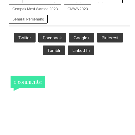
Gempak Most Wanted 2023
GMWA 2023
Senarai Pemenang
Twitter
Facebook
Google+
Pinterest
Tumblr
Linked In
0 comments: