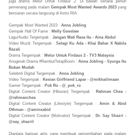
juga drama
Melur Untuk Firdaus 2
. Di bawah senarai penuh
pemenang pada malam
Gempak Most Wanted Awards 2023
yang
bersiaran secara langsung di Astro RIA.
Gempak Most Wanted 2023 :
Anna Jobling
Gempak Hall Of Fame :
Melly Goeslaw
Lagu/Audio Tergempak :
Jangan Mati Rasa Itu - Aina Abdul
Video Muzik Tergempak :
Selagi Ku Ada - Khai Bahar X Nabila
Razali
Drama Tergempak :
Melur Untuk Firdaus 2 - TV3 Malaysia
Anugerah Drama #RambutTetapBoom :
Anna Jobling - Syurga Itu
Bukan Mudah
Selebriti Digital Tergempak :
Anna Jobling
Video Tergempak :
Kesian Girlfriend Lapar - @mikhailimaan
Gamer Tergempak :
Pok Ro - @_pok_ro
Digital Content Creator (Hiburan) Tergempak :
Rahman Chea -
@rahmanchea
Digital Content Creator (Lifestyle) Tergempak :
Amin & Abid
Othman - @aminxabid
Digital Content Creator (Motivator) Tergempak :
Dr. Say Shazri -
@say_shazril
Diantara barisan artis yang membuat persembahan pada malam