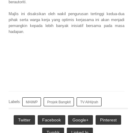
berautoriti.
Majlis ini disaksikan oleh wakil pengurusan tertinggi kedua-dua
pihak serta warga kerja yang optimis kerjasama ini akan menjadi
pemangkin kepada lebih banyak inisiatif bersama pada masa
hadapan.
Labels:
MAIWP
Projek Bangkit
TV AlHijrah
Twitter
Facebook
Google+
Pinterest
Tumblr
Linked In