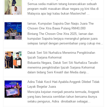
Semua sedia maklum tetang kerancakkan sebuah
program realiti masakan diluar negara yg kini tiba di
Malaysia apa lagi kalau bukan Masterchef ...
Iaman, Kumpulan Saputra Dan Naqiu Juara The
Chosen One Xtra Bawa Pulang RM40,000
Bintang The Chosen One Xtra 2025, Iaman dan
kumpulan Saputra berjaya merangkul gelaran juara
selepas tampil dengan persembahan yang cukup me...
Datuk Seri Siti Nurhaliza Menerima Pengiktirafan
Ijazah Sarjana Kehormat
Biduanita Negara, Datuk Seri Siti Nurhaliza Tarudin
menerima pengiktirafan Ijazah Sarjana Kehormat
dalam bidang Seni Kreatif dan Media darip...
Adira Tidak Kecil Hati Apabila Anggrek Dilebel Tidak
Layak Begelar Juara
Mencipta kejutan menjadi peserta termuda, Anggrek
yang baru berusia sembilan tahun bersama ibunya
selaku pengurus, Adira dinobatkan sebagai...