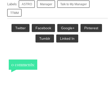
Labels:
ASTRO
Manager
Talk to My Manager
TTMM
Twitter
Facebook
Google+
Pinterest
Tumblr
Linked In
0 comments: