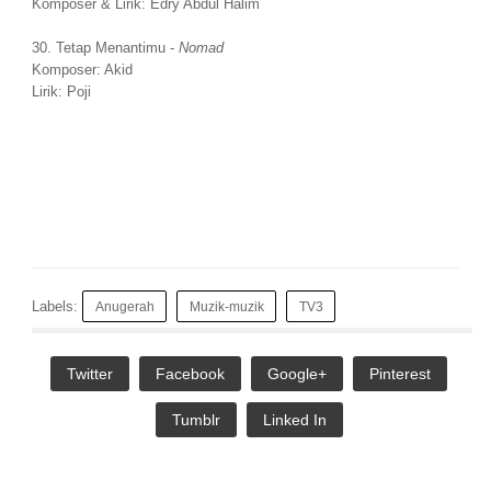
Komposer & Lirik: Edry Abdul Halim
30. Tetap Menantimu -
Nomad
Komposer: Akid
Lirik: Poji
Labels:
Anugerah
Muzik-muzik
TV3
Twitter
Facebook
Google+
Pinterest
Tumblr
Linked In