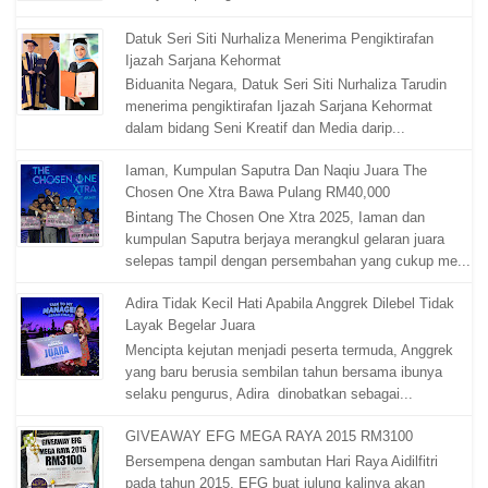
Datuk Seri Siti Nurhaliza Menerima Pengiktirafan
Ijazah Sarjana Kehormat
Biduanita Negara, Datuk Seri Siti Nurhaliza Tarudin
menerima pengiktirafan Ijazah Sarjana Kehormat
dalam bidang Seni Kreatif dan Media darip...
Iaman, Kumpulan Saputra Dan Naqiu Juara The
Chosen One Xtra Bawa Pulang RM40,000
Bintang The Chosen One Xtra 2025, Iaman dan
kumpulan Saputra berjaya merangkul gelaran juara
selepas tampil dengan persembahan yang cukup me...
Adira Tidak Kecil Hati Apabila Anggrek Dilebel Tidak
Layak Begelar Juara
Mencipta kejutan menjadi peserta termuda, Anggrek
yang baru berusia sembilan tahun bersama ibunya
selaku pengurus, Adira dinobatkan sebagai...
GIVEAWAY EFG MEGA RAYA 2015 RM3100
Bersempena dengan sambutan Hari Raya Aidilfitri
pada tahun 2015, EFG buat julung kalinya akan