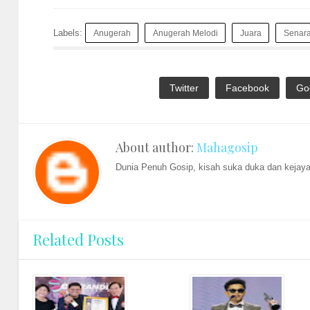
Labels:
Anugerah
Anugerah Melodi
Juara
Senar
Twitter
Facebook
Go
About author:
Mahagosip
Dunia Penuh Gosip, kisah suka duka dan kejayaa
Related Posts