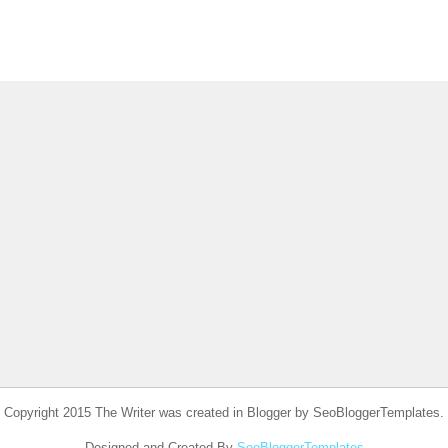
Copyright 2015 The Writer was created in Blogger by SeoBloggerTemplates.
Designed and Created By
SeoBloggerTemplates