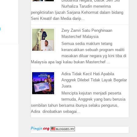
Biduanita Negara, Datuk Seri Siti
Nurhaliza Tarudin menerima
pengiktirafan Ijazah Sarjana Kehormat dalam bidang
Seni Kreatif dan Media darip...
g
Zery Zamri Satu Penghinaan
Masterchef Malaysia
Semua sedia maklum tetang
kerancakkan sebuah program realiti
masakan diluar negara yg kini tiba di
Malaysia apa lagi kalau bukan Masterchef ...
Adira Tidak Kecil Hati Apabila
Anggrek Dilebel Tidak Layak Begelar
Juara
Mencipta kejutan menjadi peserta
termuda, Anggrek yang baru berusia
sembilan tahun bersama ibunya selaku pengurus,
Adira dinobatkan sebagai...