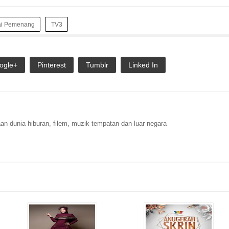
ai Pemenang
TV3
ogle+
Pinterest
Tumblr
Linked In
n dunia hiburan, filem, muzik tempatan dan luar negara