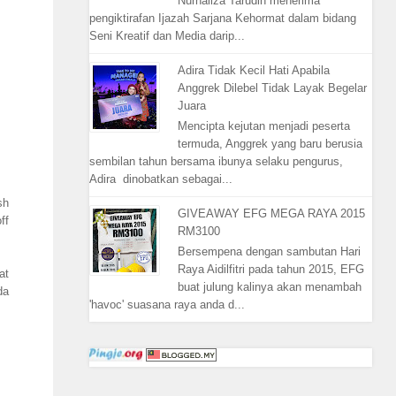
Nurhaliza Tarudin menerima
pengiktirafan Ijazah Sarjana Kehormat dalam bidang
Seni Kreatif dan Media darip...
Adira Tidak Kecil Hati Apabila
Anggrek Dilebel Tidak Layak Begelar
Juara
Mencipta kejutan menjadi peserta
termuda, Anggrek yang baru berusia
sembilan tahun bersama ibunya selaku pengurus,
Adira dinobatkan sebagai...
sh
GIVEAWAY EFG MEGA RAYA 2015
ff
RM3100
Bersempena dengan sambutan Hari
Raya Aidilfitri pada tahun 2015, EFG
at
buat julung kalinya akan menambah
da
'havoc' suasana raya anda d...