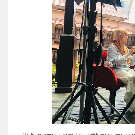
“TV Hijrah mengambil posisi dan bertindak menjadi agen pe