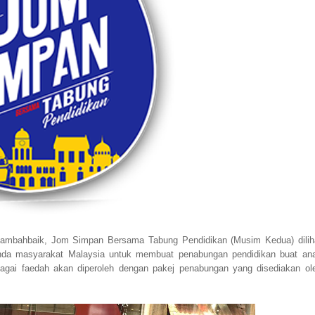
ditambahbaik, Jom Simpan Bersama Tabung Pendidikan (Musim Kedua) dilih
inda masyarakat Malaysia untuk membuat penabungan pendidikan buat an
agai faedah akan diperoleh dengan pakej penabungan yang disediakan ol