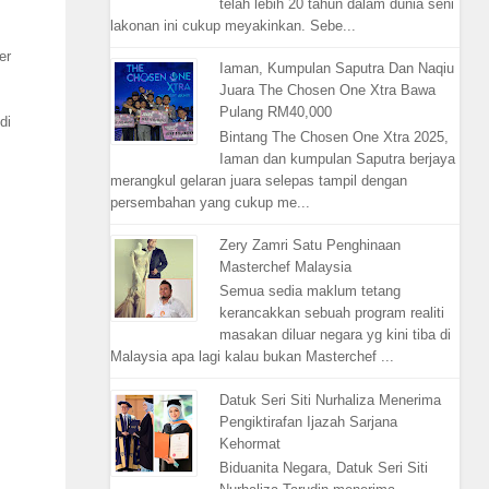
telah lebih 20 tahun dalam dunia seni
lakonan ini cukup meyakinkan. Sebe...
er
Iaman, Kumpulan Saputra Dan Naqiu
Juara The Chosen One Xtra Bawa
Pulang RM40,000
di
Bintang The Chosen One Xtra 2025,
Iaman dan kumpulan Saputra berjaya
merangkul gelaran juara selepas tampil dengan
persembahan yang cukup me...
Zery Zamri Satu Penghinaan
Masterchef Malaysia
Semua sedia maklum tetang
kerancakkan sebuah program realiti
masakan diluar negara yg kini tiba di
Malaysia apa lagi kalau bukan Masterchef ...
Datuk Seri Siti Nurhaliza Menerima
Pengiktirafan Ijazah Sarjana
Kehormat
Biduanita Negara, Datuk Seri Siti