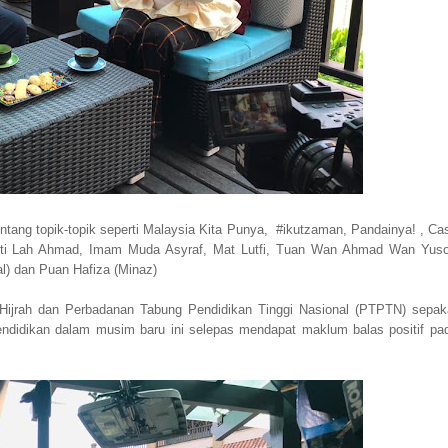
tang topik-topik seperti Malaysia Kita Punya, #ikutzaman, Pandainya! , Ca
rti Lah Ahmad, Imam Muda Asyraf, Mat Lutfi, Tuan Wan Ahmad Wan Yuso
l) dan Puan Hafiza (Minaz)
 Hijrah dan Perbadanan Tabung Pendidikan Tinggi Nasional (PTPTN) sepak
didikan dalam musim baru ini selepas mendapat maklum balas positif pa