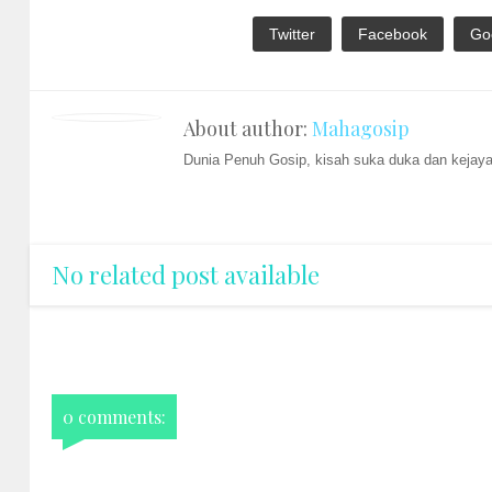
Twitter
Facebook
Go
About author:
Mahagosip
Dunia Penuh Gosip, kisah suka duka dan kejayaa
No related post available
0 comments: