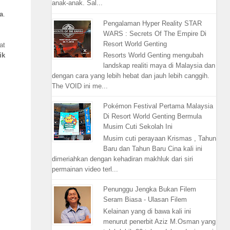
anak-anak. Sal...
a
.
Pengalaman Hyper Reality STAR
WARS : Secrets Of The Empire Di
Resort World Genting
at
ik
Resorts World Genting mengubah
landskap realiti maya di Malaysia dan
dengan cara yang lebih hebat dan jauh lebih canggih.
The VOID ini me...
Pokémon Festival Pertama Malaysia
Di Resort World Genting Bermula
Musim Cuti Sekolah Ini
Musim cuti perayaan Krismas , Tahun
Baru dan Tahun Baru Cina kali ini
dimeriahkan dengan kehadiran makhluk dari siri
permainan video terl...
Penunggu Jengka Bukan Filem
Seram Biasa - Ulasan Filem
Kelainan yang di bawa kali ini
menurut penerbit Aziz M.Osman yang