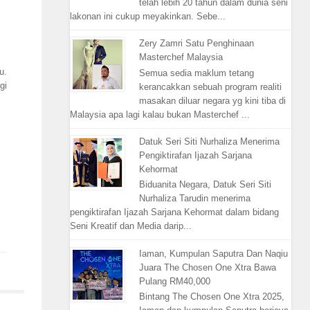
telah lebih 20 tahun dalam dunia seni
lakonan ini cukup meyakinkan. Sebe...
Zery Zamri Satu Penghinaan
Masterchef Malaysia
u.
Semua sedia maklum tetang
gi
kerancakkan sebuah program realiti
masakan diluar negara yg kini tiba di
Malaysia apa lagi kalau bukan Masterchef ...
Datuk Seri Siti Nurhaliza Menerima
Pengiktirafan Ijazah Sarjana
Kehormat
Biduanita Negara, Datuk Seri Siti
Nurhaliza Tarudin menerima
pengiktirafan Ijazah Sarjana Kehormat dalam bidang
Seni Kreatif dan Media darip...
Iaman, Kumpulan Saputra Dan Naqiu
Juara The Chosen One Xtra Bawa
Pulang RM40,000
Bintang The Chosen One Xtra 2025,