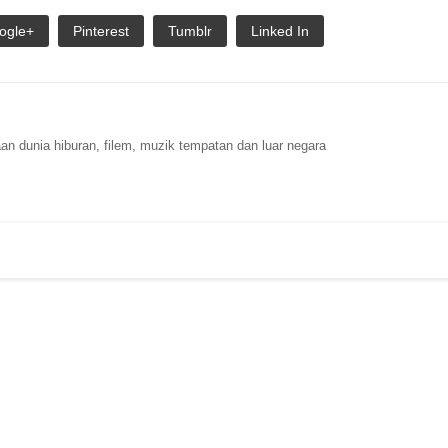
ogle+
Pinterest
Tumblr
Linked In
n dunia hiburan, filem, muzik tempatan dan luar negara